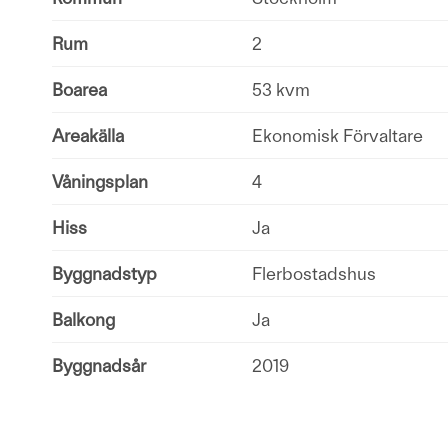
Rum
2
Boarea
53 kvm
Areakälla
Ekonomisk Förvaltare
Våningsplan
4
Hiss
Ja
Byggnadstyp
Flerbostadshus
Balkong
Ja
Byggnadsår
2019