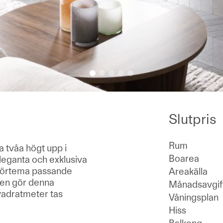
Slutpris
Rum
a tvåa högt upp i
Boarea
leganta och exklusiva
lörtema passande
Areakälla
gen gör denna
Månadsavgif
 kvadratmeter tas
Våningsplan
Hiss