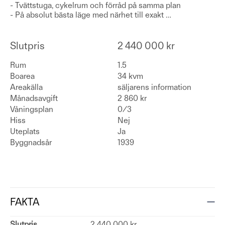
- Tvättstuga, cykelrum och förråd på samma plan
- På absolut bästa läge med närhet till exakt
…
Slutpris
2 440 000 kr
Rum
1.5
Boarea
34 kvm
Areakälla
säljarens information
Månadsavgift
2 860 kr
Våningsplan
0/3
Hiss
Nej
Uteplats
Ja
Byggnadsår
1939
FAKTA
Slutpris
2 440 000 kr