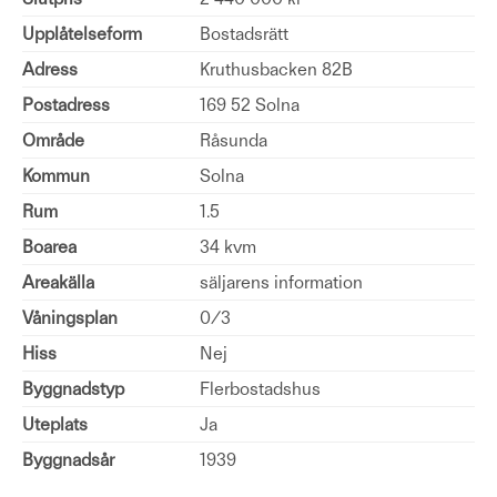
Upplåtelseform
Bostadsrätt
Adress
Kruthusbacken 82B
Postadress
169 52 Solna
Område
Råsunda
Kommun
Solna
Rum
1.5
Boarea
34 kvm
Areakälla
säljarens information
Våningsplan
0/3
Hiss
Nej
Byggnadstyp
Flerbostadshus
Uteplats
Ja
Byggnadsår
1939