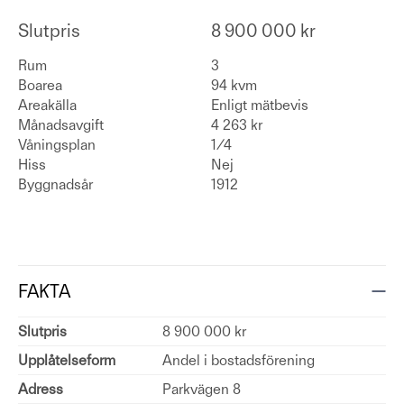
Slutpris
8 900 000 kr
Rum
3
Boarea
94 kvm
Areakälla
Enligt mätbevis
Månadsavgift
4 263 kr
Våningsplan
1/4
Hiss
Nej
Byggnadsår
1912
FAKTA
Slutpris
8 900 000 kr
Upplåtelseform
Andel i bostadsförening
Adress
Parkvägen 8