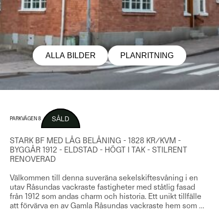
ALLA BILDER
PLANRITNING
SÅLD
PARKVÄGEN 8
STARK BF MED LÅG BELÅNING - 1828 KR/KVM -
BYGGÅR 1912 - ELDSTAD - HÖGT I TAK - STILRENT
RENOVERAD
Välkommen till denna suveräna sekelskiftesvåning i en
utav Råsundas vackraste fastigheter med ståtlig fasad
från 1912 som andas charm och historia. Ett unikt tillfälle
att förvärva en av Gamla Råsundas vackraste hem som
…