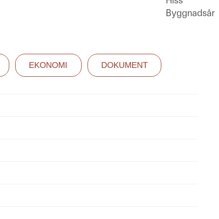
Hiss
Byggnadsår
EKONOMI
DOKUMENT