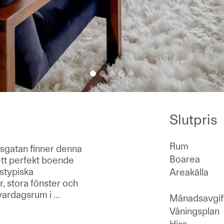
Slutpris
Rum
gsgatan finner denna
Boarea
r ett perfekt boende
dstypiska
Areakälla
r, stora fönster och
t vardagsrum i
…
Månadsavgif
Våningsplan