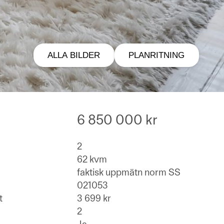
ALLA BILDER
PLANRITNING
6 850 000 kr
2
62 kvm
faktisk uppmätn norm SS
021053
t
3 699 kr
2