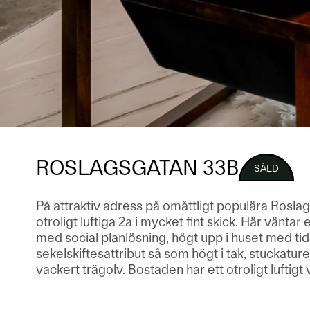
ROSLAGSGATAN 33B
SÅLD
På attraktiv adress på omåttligt populära Rosla
otroligt luftiga 2a i mycket fint skick. Här vänta
med social planlösning, högt upp i huset med ti
sekelskiftesattribut så som högt i tak, stuckature
vackert trägolv. Bostaden har ett otroligt luftig