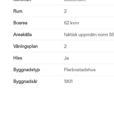
Rum
2
Boarea
62 kvm
Areakälla
faktisk uppmätn norm S
Våningsplan
2
Hiss
Ja
Byggnadstyp
Flerbostadshus
Byggnadsår
1901