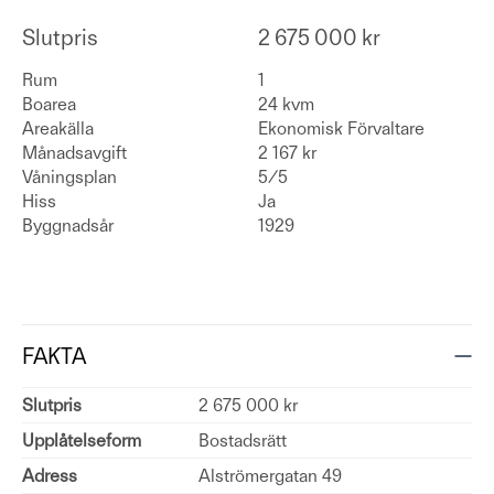
Slutpris
2 675 000 kr
Rum
1
Boarea
24 kvm
Areakälla
Ekonomisk Förvaltare
Månadsavgift
2 167 kr
Våningsplan
5/5
Hiss
Ja
Byggnadsår
1929
FAKTA
Slutpris
2 675 000 kr
Upplåtelseform
Bostadsrätt
Adress
Alströmergatan 49