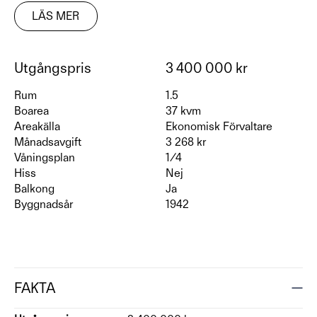
LÄS MER
Utgångspris
3 400 000 kr
Rum
1.5
Boarea
37 kvm
Areakälla
Ekonomisk Förvaltare
Månadsavgift
3 268 kr
Våningsplan
1/4
Hiss
Nej
Balkong
Ja
Byggnadsår
1942
FAKTA