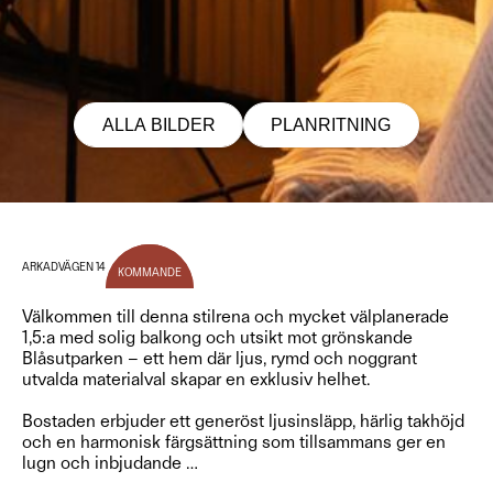
ALLA BILDER
PLANRITNING
ARKADVÄGEN 14
KOMMANDE
Välkommen till denna stilrena och mycket välplanerade
1,5:a med solig balkong och utsikt mot grönskande
Blåsutparken – ett hem där ljus, rymd och noggrant
utvalda materialval skapar en exklusiv helhet.
Bostaden erbjuder ett generöst ljusinsläpp, härlig takhöjd
och en harmonisk färgsättning som tillsammans ger en
lugn och inbjudande
…