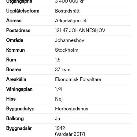
Utgångspris
3 400 000 kr
Upplåtelseform
Bostadsrätt
Adress
Arkadvägen 14
Postadress
121 47 JOHANNESHOV
Område
Johanneshov
Kommun
Stockholm
Rum
1.5
Boarea
37 kvm
Areakälla
Ekonomisk Förvaltare
Våningsplan
1/4
Hiss
Nej
Byggnadstyp
Flerbostadshus
Balkong
Ja
Byggnadsår
1942
(Värdeår 2017)