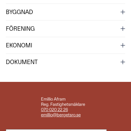
BYGGNAD
FÖRENING
EKONOMI
DOKUMENT
Emillio Afram
Reg. Fastighetsmäklare
070 020 22 26
emillio@bergetsro.se