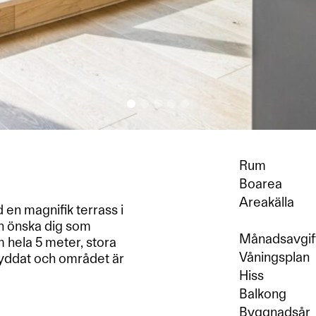
Rum
Boarea
Areakälla
en magnifik terrass i
kan önska dig som
Månadsavgif
m hela 5 meter, stora
Våningsplan
skyddat och området är
Hiss
Balkong
Byggnadsår