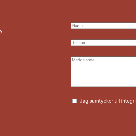
e
Jag samtycker till
integr