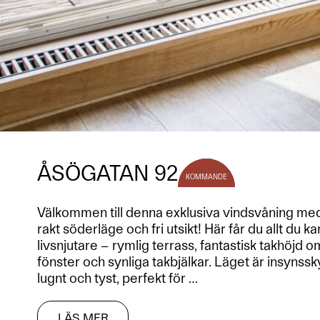
ÅSÖGATAN 92
KOMMANDE
Välkommen till denna exklusiva vindsvåning med 
rakt söderläge och fri utsikt! Här får du allt du 
livsnjutare – rymlig terrass, fantastisk takhöjd o
fönster och synliga takbjälkar. Läget är insyns
lugnt och tyst, perfekt för
…
LÄS MER