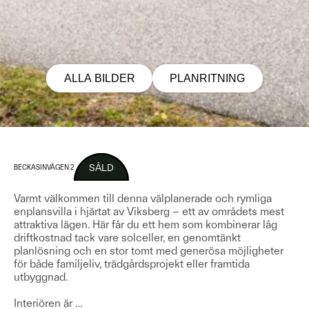
ALLA BILDER
PLANRITNING
SÅLD
BECKASINVÄGEN 2
Varmt välkommen till denna välplanerade och rymliga
enplansvilla i hjärtat av Viksberg – ett av områdets mest
attraktiva lägen. Här får du ett hem som kombinerar låg
driftkostnad tack vare solceller, en genomtänkt
planlösning och en stor tomt med generösa möjligheter
för både familjeliv, trädgårdsprojekt eller framtida
utbyggnad.
Interiören är
…