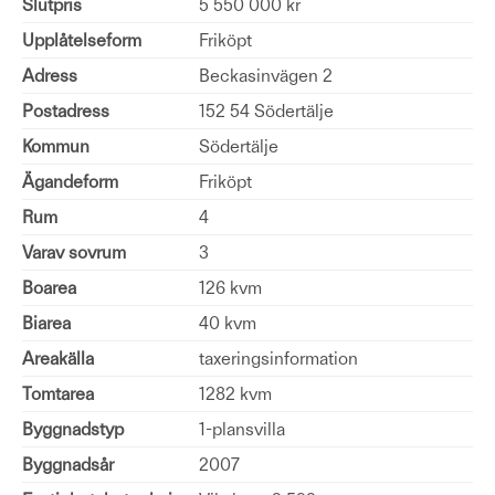
Slutpris
5 550 000 kr
Upplåtelseform
Friköpt
Adress
Beckasinvägen 2
Postadress
152 54 Södertälje
Kommun
Södertälje
Ägandeform
Friköpt
Rum
4
Varav sovrum
3
Boarea
126 kvm
Biarea
40 kvm
Areakälla
taxeringsinformation
Tomtarea
1282 kvm
Byggnadstyp
1-plansvilla
Byggnadsår
2007