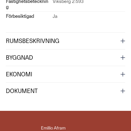
Fastighetsbetecknin
Viksberg 2:593
g
Förbesiktigad
Ja
RUMSBESKRIVNING
BYGGNAD
EKONOMI
DOKUMENT
Emillio Afram