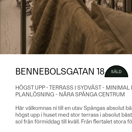
BENNEBOLSGATAN 18
SÅLD
HÖGST UPP - TERRASS I SYDVÄST - MINIMAL 
PLANLÖSNING - NÄRA SPÅNGA CENTRUM
Här välkomnas ni till en utav Spångas absolut bä
högst upp i huset med stor terrass i absolut bä
sol från förmiddag till kväll. Från flertalet stora f