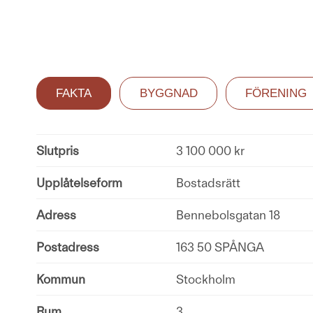
FAKTA
BYGGNAD
FÖRENING
Slutpris
3 100 000 kr
Upplåtelseform
Bostadsrätt
Adress
Bennebolsgatan 18
Postadress
163 50 SPÅNGA
Kommun
Stockholm
Rum
3