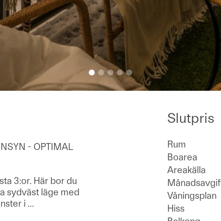
Slutpris
Rum
INSYN - OPTIMAL
Boarea
Areakälla
sta 3:or. Här bor du
Månadsavgif
sta sydväst läge med
Våningsplan
önster i
…
Hiss