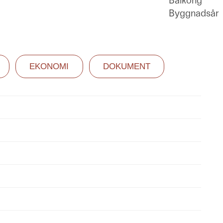
Balkong
Byggnadsår
EKONOMI
DOKUMENT