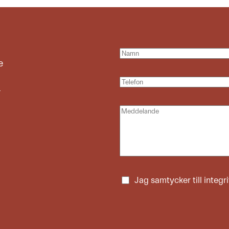
e
e
Jag samtycker till
integr