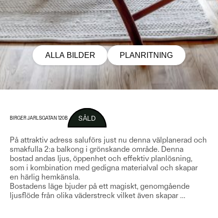
ALLA BILDER
PLANRITNING
SÅLD
BIRGER JARLSGATAN 120B
På attraktiv adress saluförs just nu denna välplanerad och
smakfulla 2:a balkong i grönskande område. Denna
bostad andas ljus, öppenhet och effektiv planlösning,
som i kombination med gedigna materialval och skapar
en härlig hemkänsla.
Bostadens läge bjuder på ett magiskt, genomgående
ljusflöde från olika väderstreck vilket även skapar
…