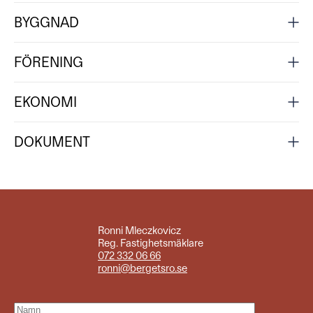
BYGGNAD
FÖRENING
EKONOMI
DOKUMENT
Ronni Mleczkovicz
Reg. Fastighetsmäklare
072 332 06 66
ronni@bergetsro.se