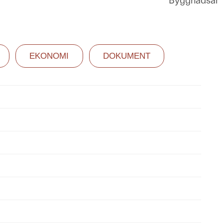
Byggnadsår
EKONOMI
DOKUMENT