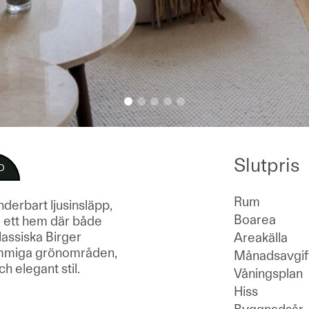
Slutpris
D
Rum
derbart ljusinsläpp,
Boarea
– ett hem där både
lassiska Birger
Areakälla
 lummiga grönområden,
Månadsavgif
h elegant stil.
Våningsplan
Hiss