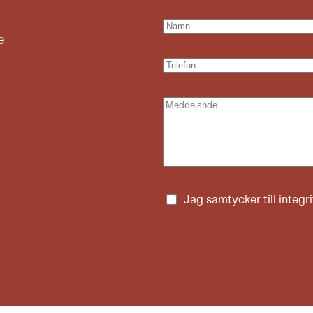
e
Jag samtycker till
integr