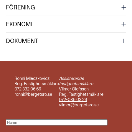
FÖRENING
EKONOMI
DOKUMENT
Ronni Mleczkovicz
Assisterande
Reg. Fastighetsmäklare
fastighetsmäklare
072 332 06 66
Vilmer Olofsson
ronni@bergetsro.se
Reg. Fastighetsmäklare
072-085 03 29
vilmer@bergetsro.se