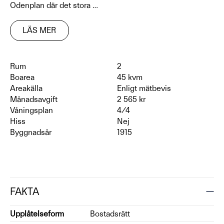
Odenplan där det stora
…
LÄS MER
Rum
2
Boarea
45 kvm
Areakälla
Enligt mätbevis
Månadsavgift
2 565 kr
Våningsplan
4/4
Hiss
Nej
Byggnadsår
1915
FAKTA
Upplåtelseform
Bostadsrätt