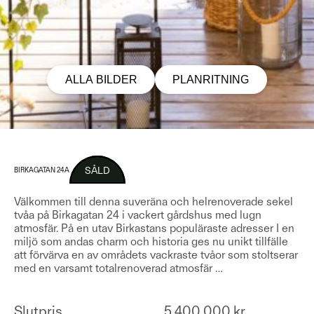
ALLA BILDER
PLANRITNING
SÅLD
BIRKAGATAN 24A
Välkommen till denna suveräna och helrenoverade sekel
tvåa på Birkagatan 24 i vackert gårdshus med lugn
atmosfär. På en utav Birkastans populäraste adresser I en
miljö som andas charm och historia ges nu unikt tillfälle
att förvärva en av områdets vackraste tvåor som stoltserar
med en varsamt totalrenoverad atmosfär
…
Slutpris
5 400 000 kr