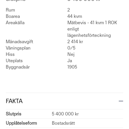
Rum
2
Boarea
44 kvm
Areakälla
Mätbevis - 41 kvm 1 ROK
enligt
lägenhetsförteckning
Månadsavgift
2 414 kr
Våningsplan
0/5
Hiss
Nej
Uteplats
Ja
Byggnadsår
1905
FAKTA
Slutpris
5 400 000 kr
Upplåtelseform
Bostadsrätt