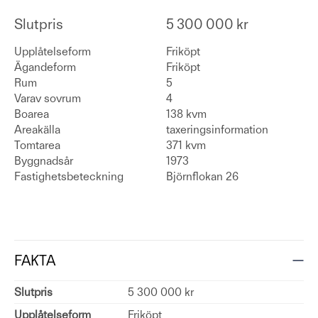
Slutpris
5 300 000 kr
Upplåtelseform
Friköpt
Ägandeform
Friköpt
Rum
5
Varav sovrum
4
Boarea
138 kvm
Areakälla
taxeringsinformation
Tomtarea
371 kvm
Byggnadsår
1973
Fastighetsbeteckning
Björnflokan 26
FAKTA
Slutpris
5 300 000 kr
Upplåtelseform
Friköpt