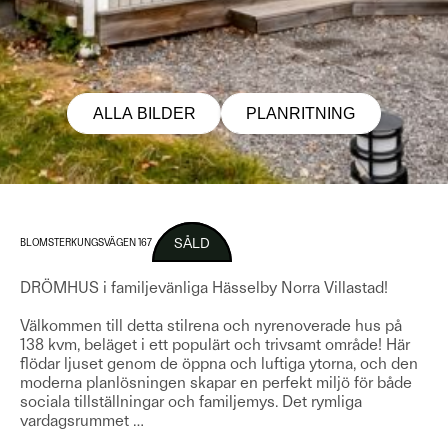
ALLA BILDER
PLANRITNING
SÅLD
BLOMSTERKUNGSVÄGEN 167
DRÖMHUS i familjevänliga Hässelby Norra Villastad!
Välkommen till detta stilrena och nyrenoverade hus på
138 kvm, beläget i ett populärt och trivsamt område! Här
flödar ljuset genom de öppna och luftiga ytorna, och den
moderna planlösningen skapar en perfekt miljö för både
sociala tillställningar och familjemys. Det rymliga
vardagsrummet
…