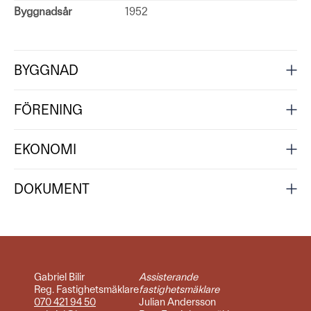
Byggnadsår
1952
BYGGNAD
FÖRENING
EKONOMI
DOKUMENT
Gabriel Bilir
Assisterande
Reg. Fastighetsmäklare
fastighetsmäklare
070 421 94 50
Julian Andersson