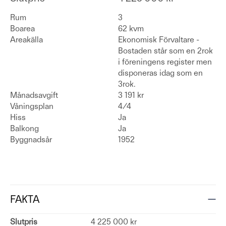
Rum
3
Boarea
62 kvm
Areakälla
Ekonomisk Förvaltare -
Bostaden står som en 2rok
i föreningens register men
disponeras idag som en
3rok.
Månadsavgift
3 191 kr
Våningsplan
4/4
Hiss
Ja
Balkong
Ja
Byggnadsår
1952
FAKTA
Slutpris
4 225 000 kr