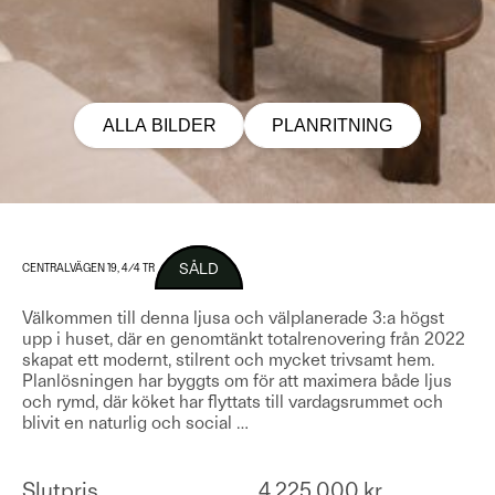
ALLA BILDER
PLANRITNING
SÅLD
CENTRALVÄGEN 19, 4/4 TR
Välkommen till denna ljusa och välplanerade 3:a högst
upp i huset, där en genomtänkt totalrenovering från 2022
skapat ett modernt, stilrent och mycket trivsamt hem.
Planlösningen har byggts om för att maximera både ljus
och rymd, där köket har flyttats till vardagsrummet och
blivit en naturlig och social
…
Slutpris
4 225 000 kr