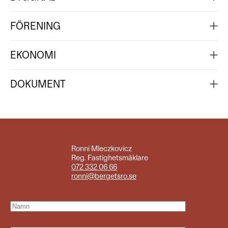
FÖRENING
EKONOMI
DOKUMENT
Ronni Mleczkovicz
Reg. Fastighetsmäklare
072 332 06 66
ronni@bergetsro.se