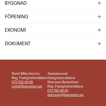
BYGGNAD
FÖRENING
EKONOMI
DOKUMENT
Ronni Mleczkovicz
Assisterande
Reg. Fastighetsmäklare
fastighetsmäklare
072 332 06 66
Sherwan Baderkhan
ronni@bergetsro.se
Reg. Fastighetsmäklare
073 743 04 43
sherwan@bergetsro.se