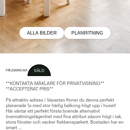
ALLA BILDER
PLANRITNING
SÅLD
FREJGATAN 36A
**KONTAKTA MÄKLARE FÖR PRIVATVISNING**
**ACCEPTERAT PRIS**
På attraktiv adress i Vasastan finner du denna perfekt
planerade 1a med stor härlig balkong högt upp i huset!
Här väntar ett perfekt första boende alternativt
övernattningslägenhet med fina attribut såsom högt i tak,
stora fönster och vacker fiskbensparkett. Bostaden har en
smart
…