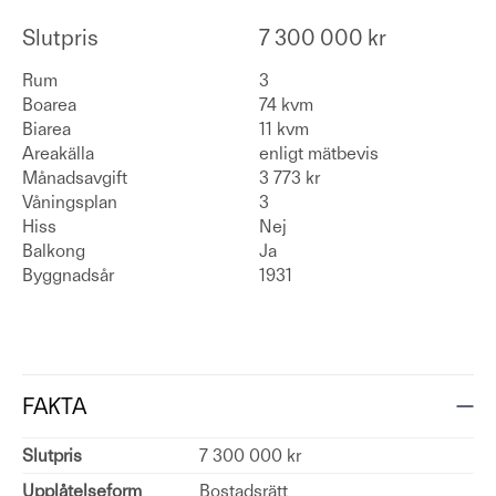
Slutpris
7 300 000 kr
Rum
3
Boarea
74 kvm
Biarea
11 kvm
Areakälla
enligt mätbevis
Månadsavgift
3 773 kr
Våningsplan
3
Hiss
Nej
Balkong
Ja
Byggnadsår
1931
FAKTA
Slutpris
7 300 000 kr
Upplåtelseform
Bostadsrätt