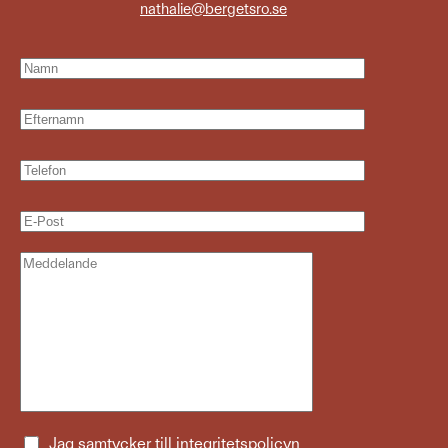
nathalie@bergetsro.se
Jag samtycker till
integritetspolicyn