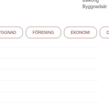
Balkong
Byggnadsår
YGGNAD
FÖRENING
EKONOMI