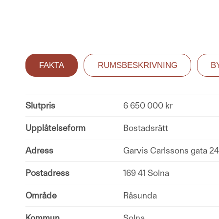
FAKTA
RUMSBESKRIVNING
B
Slutpris
6 650 000 kr
Upplåtelseform
Bostadsrätt
Adress
Garvis Carlssons gata 24
Postadress
169 41 Solna
Område
Råsunda
Kommun
Solna