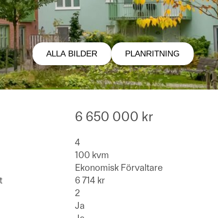
ALLA BILDER
PLANRITNING
6 650 000 kr
4
100 kvm
Ekonomisk Förvaltare
t
6 714 kr
2
Ja