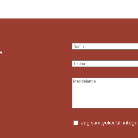
e
Jag samtycker till
integr