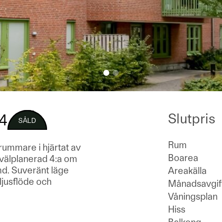
Slutpris
4
SÅLD
Rum
 rummare i hjärtat av
Boarea
 välplanerad 4:a om
md. Suveränt läge
Areakälla
 ljusflöde och
Månadsavgif
Våningsplan
Hiss