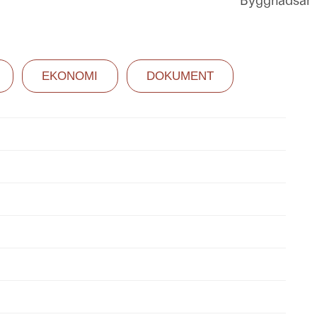
Byggnadsår
EKONOMI
DOKUMENT