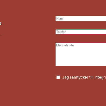
e
e
Jag samtycker till
integr