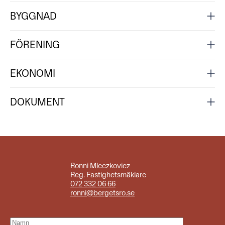
BYGGNAD
FÖRENING
EKONOMI
DOKUMENT
Ronni Mleczkovicz
Reg. Fastighetsmäklare
072 332 06 66
ronni@bergetsro.se