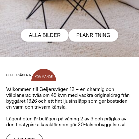
ALLA BILDER
PLANRITNING
GEIJERSVÄGEN 12
KOMMANDE
Välkommen till Geijersvägen 12 – en charmig och
välplanerad tvåa om 49 kvm med vackra originaldrag från
byggåret 1926 och ett fint ljusinsläpp som ger bostaden
en varm och trivsam känsla.
Lägenheten är belägen på våning 2 av 3 och präglas av
den tidstypiska karaktär som gör 20-talsbebyggelse så
…