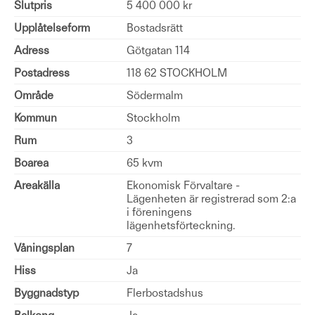
Slutpris
5 400 000 kr
Upplåtelseform
Bostadsrätt
Adress
Götgatan 114
Postadress
118 62 STOCKHOLM
Område
Södermalm
Kommun
Stockholm
Rum
3
Boarea
65 kvm
Areakälla
Ekonomisk Förvaltare -
Lägenheten är registrerad som 2:a
i föreningens
lägenhetsförteckning.
Våningsplan
7
Hiss
Ja
Byggnadstyp
Flerbostadshus