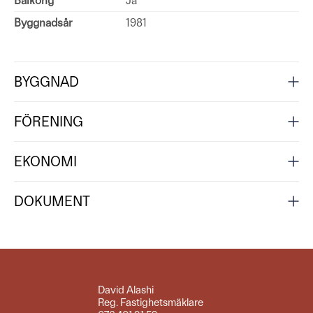
Balkong
Ja
Byggnadsår
1981
BYGGNAD
FÖRENING
EKONOMI
DOKUMENT
David Alashi
Reg. Fastighetsmäklare