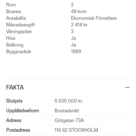
Rum
2
Boarea
48 kvm
Areakälla
Ekonomisk Förvaltare
Månadsavgift
2 414 kr
Våningsplan
3
Hiss
Ja
Balkong
Ja
Byggnadsår
1889
FAKTA
Slutpris
5 535 000 kr
Upplåtelseform
Bostadsrätt
Adress
Götgatan 73A
Postadress
116 62 STOCKHOLM