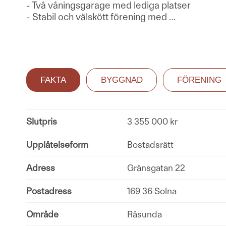
- Två våningsgarage med lediga platser
- Stabil och välskött förening med
…
FAKTA
BYGGNAD
FÖRENING
Slutpris
3 355 000 kr
Upplåtelseform
Bostadsrätt
Adress
Gränsgatan 22
Postadress
169 36 Solna
Område
Råsunda