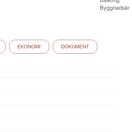
Balkong
Byggnadsår
EKONOMI
DOKUMENT