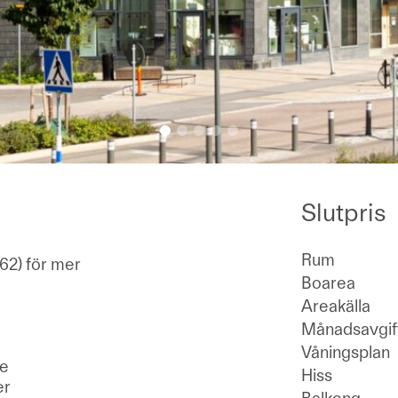
Slutpris
Rum
62) för mer
Boarea
Areakälla
Månadsavgif
Våningsplan
ge
Hiss
er