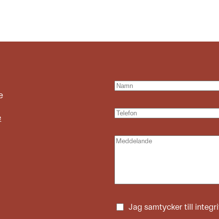
e
e
Jag samtycker till
integr