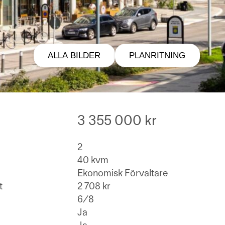
ALLA BILDER
PLANRITNING
3 355 000 kr
2
40 kvm
Ekonomisk Förvaltare
t
2 708 kr
6/8
Ja