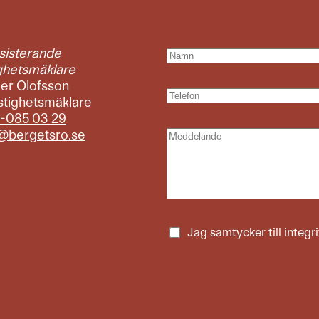
sisterande
ighetsmäklare
mer Olofsson
stighetsmäklare
-085 03 29
@bergetsro.se
Jag samtycker till
integr