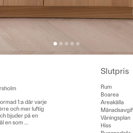
Slutpris
Rum
ursholm
Boarea
ormad 1:a där varje
Areakälla
rre och mer luftig
Månadsavgif
och bjuder på en
Våningsplan
väl en som
…
Hiss