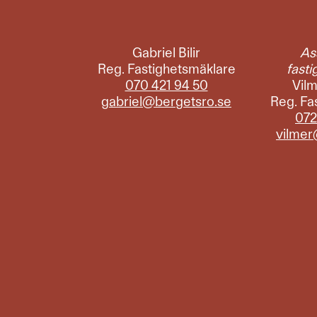
Gabriel Bilir
As
Reg. Fastighetsmäklare
fast
070 421 94 50
Vil
gabriel@bergetsro.se
Reg. Fa
072
vilmer