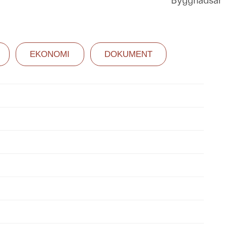
Byggnadsår
EKONOMI
DOKUMENT