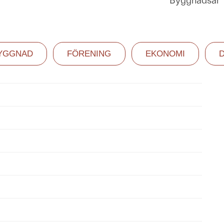
Byggnadsår
YGGNAD
FÖRENING
EKONOMI