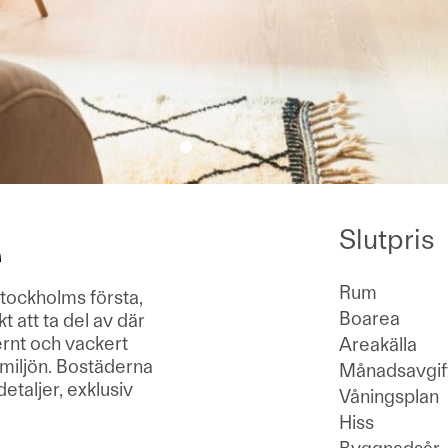
Slutpris
Rum
tockholms första,
Boarea
t att ta del av där
ernt och vackert
Areakälla
miljön. Bostäderna
Månadsavgif
taljer, exklusiv
Våningsplan
Hiss