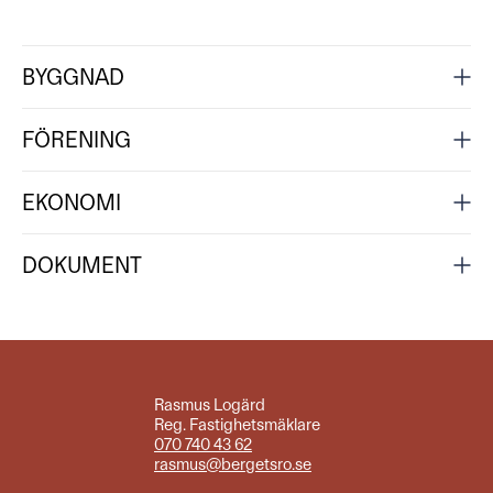
BYGGNAD
FÖRENING
EKONOMI
DOKUMENT
Rasmus Logärd
Reg. Fastighetsmäklare
070 740 43 62
rasmus@bergetsro.se