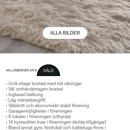
ALLA BILDER
SÅLD
HALLONBERGSPLAN 12
› Unik etage bostad med två våningar
› Väl omhändertagen bostad
› Inglasad balkong
› Låg månadsavgift!
› Välskött och ekonomiskt stabil förening
› Garagemöjligheter i föreningen
› 8 lokaler i föreningen (uthyrda)
› 14 hyresrätter kvar i föreningen (dolda tillgångar)
› Bland annat gym, festlokal och tvättstuga finns i