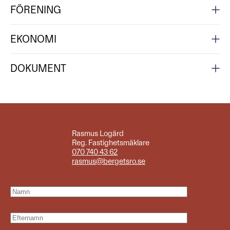
FÖRENING
EKONOMI
DOKUMENT
Rasmus Logärd
Reg. Fastighetsmäklare
070 740 43 62
rasmus@bergetsro.se