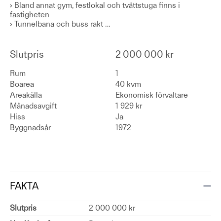
› Bland annat gym, festlokal och tvättstuga finns i
fastigheten
› Tunnelbana och buss rakt
…
Slutpris
2 000 000 kr
Rum
1
Boarea
40 kvm
Areakälla
Ekonomisk förvaltare
Månadsavgift
1 929 kr
Hiss
Ja
Byggnadsår
1972
FAKTA
Slutpris
2 000 000 kr