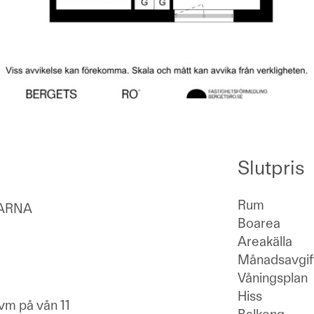
Slutpris
Rum
SARNA
Boarea
Areakälla
Månadsavgif
Våningsplan
Hiss
kvm på vån 11