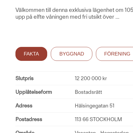
Välkommen till denna exklusiva lägenhet om 10
upp på elfte våningen med fri utsikt över
…
FAKTA
BYGGNAD
FÖRENING
Slutpris
12 200 000 kr
Upplåtelseform
Bostadsrätt
Adress
Hälsingegatan 51
Postadress
113 66 STOCKHOLM
Område
Vasastan - Hagastaden