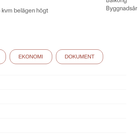
Balkong
Byggnadsår
5 kvm belägen högt
EKONOMI
DOKUMENT