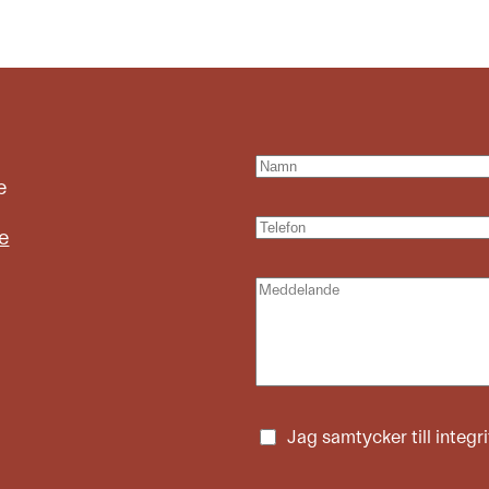
e
e
Jag samtycker till
integr