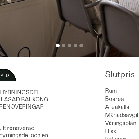
Slutpris
SÅLD
Rum
UTHYRNINGSDEL
Boarea
INGLASAD BALKONG
E RENOVERINGAR
Areakälla
Månadsavgif
Våningsplan
ullt renoverad
Hiss
hyrningsdel och en