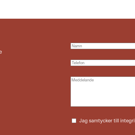
e
Jag samtycker till
integr