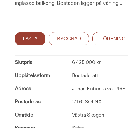
inglasad balkong. Bostaden ligger på våning
…
FAKTA
BYGGNAD
FÖRENING
Slutpris
6 425 000 kr
Upplåtelseform
Bostadsrätt
Adress
Johan Enbergs väg 46B
Postadress
171 61 SOLNA
Område
Västra Skogen
Kommun
Solna