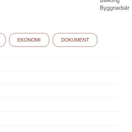
Balkong
Byggnadsår
EKONOMI
DOKUMENT