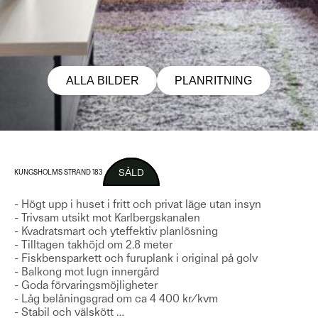
ALLA BILDER
PLANRITNING
SÅLD
KUNGSHOLMS STRAND 183
- Högt upp i huset i fritt och privat läge utan insyn
- Trivsam utsikt mot Karlbergskanalen
- Kvadratsmart och yteffektiv planlösning
- Tilltagen takhöjd om 2.8 meter
- Fiskbensparkett och furuplank i original på golv
- Balkong mot lugn innergård
- Goda förvaringsmöjligheter
- Låg belåningsgrad om ca 4 400 kr/kvm
- Stabil och välskött
…