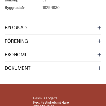
Balkong
Ja
Byggnadsår
1929-1930
BYGGNAD
FÖRENING
EKONOMI
DOKUMENT
Rasmus Logärd
Reg. Fastighetsmäklare