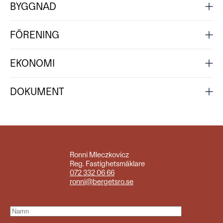
BYGGNAD
FÖRENING
EKONOMI
DOKUMENT
Ronni Mleczkovicz
Reg. Fastighetsmäklare
072 332 06 66
ronni@bergetsro.se