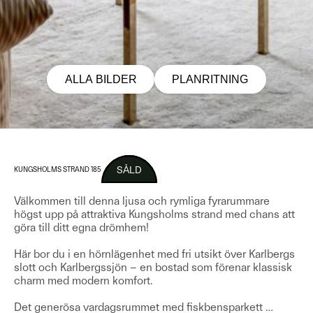
ALLA BILDER
PLANRITNING
SÅLD
KUNGSHOLMS STRAND 185
Välkommen till denna ljusa och rymliga fyrarummare
högst upp på attraktiva Kungsholms strand med chans att
göra till ditt egna drömhem!
Här bor du i en hörnlägenhet med fri utsikt över Karlbergs
slott och Karlbergssjön – en bostad som förenar klassisk
charm med modern komfort.
Det generösa vardagsrummet med fiskbensparkett
…