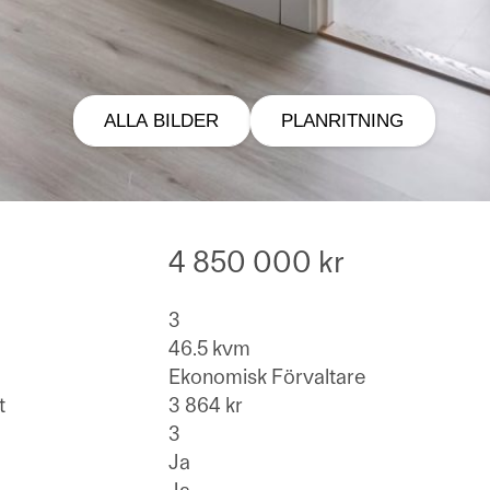
ALLA BILDER
PLANRITNING
4 850 000 kr
3
46.5 kvm
Ekonomisk Förvaltare
t
3 864 kr
3
Ja