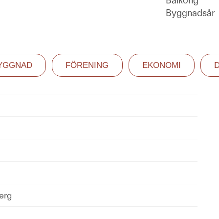
Balkong
Byggnadsår
YGGNAD
FÖRENING
EKONOMI
erg