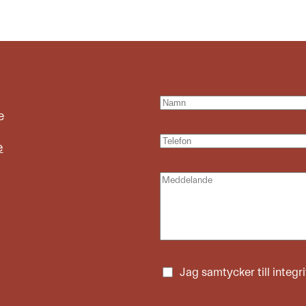
e
e
Jag samtycker till
integr