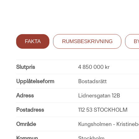
FAKTA
RUMSBESKRIVNING
B
Slutpris
4 850 000 kr
Upplåtelseform
Bostadsrätt
Adress
Lidnersgatan 12B
Postadress
112 53 STOCKHOLM
Område
Kungsholmen - Kristineb
Kommun
Stockholm