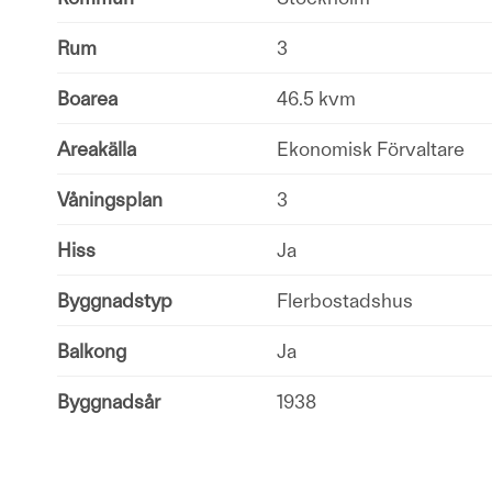
Rum
3
Boarea
46.5 kvm
Areakälla
Ekonomisk Förvaltare
Våningsplan
3
Hiss
Ja
Byggnadstyp
Flerbostadshus
Balkong
Ja
Byggnadsår
1938