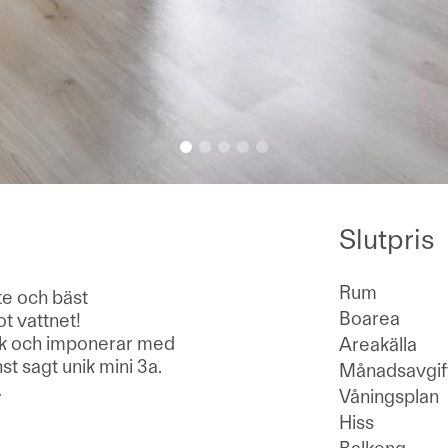
Slutpris
Rum
te och bäst
Boarea
t vattnet!
ck och imponerar med
Areakälla
nst sagt unik mini 3a.
Månadsavgif
…
Våningsplan
Hiss