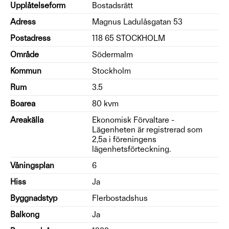
Upplåtelseform
Bostadsrätt
Adress
Magnus Ladulåsgatan 53
Postadress
118 65 STOCKHOLM
Område
Södermalm
Kommun
Stockholm
Rum
3.5
Boarea
80 kvm
Areakälla
Ekonomisk Förvaltare -
Lägenheten är registrerad som
2,5a i föreningens
lägenhetsförteckning.
Våningsplan
6
Hiss
Ja
Byggnadstyp
Flerbostadshus
Balkong
Ja