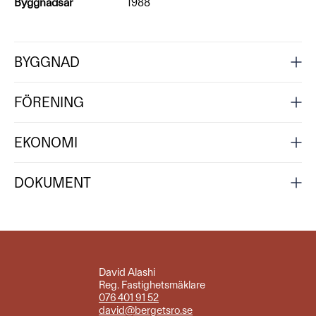
Byggnadsår
1988
BYGGNAD
FÖRENING
EKONOMI
DOKUMENT
David Alashi
Reg. Fastighetsmäklare
076 401 91 52
david@bergetsro.se