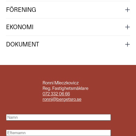
FÖRENING
EKONOMI
DOKUMENT
Ronni Mleczkovicz
Reg. Fastighetsmäklare
072 332 06 66
ronni@bergetsro.se