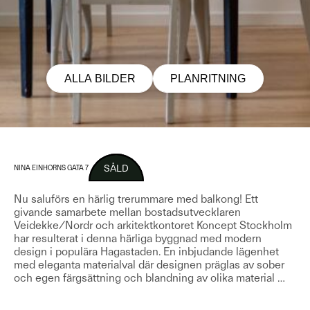
ALLA BILDER
PLANRITNING
SÅLD
NINA EINHORNS GATA 7
Nu saluförs en härlig trerummare med balkong! Ett
givande samarbete mellan bostadsutvecklaren
Veidekke/Nordr och arkitektkontoret Koncept Stockholm
har resulterat i denna härliga byggnad med modern
design i populära Hagastaden. En inbjudande lägenhet
med eleganta materialval där designen präglas av sober
och egen färgsättning och blandning av olika material
…