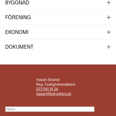
BYGGNAD
FÖRENING
EKONOMI
DOKUMENT
Hasan Shahid
Reg. Fastighetsmäklare
073 541 19 24
hasan@bergetsro.se