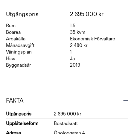
Utgångspris
2 695 000 kr
Rum
1.5
Boarea
35 kvm
Areakälla
Ekonomisk Förvaltare
Månadsavgift
2 480 kr
Våningsplan
1
Hiss
Ja
Byggnadsår
2019
FAKTA
Utgångspris
2 695 000 kr
Upplåtelseform
Bostadsrätt
Adress
Önologgatan 4