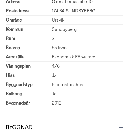
Adress
Oxenstiernas allé 10
Postadress
174 64 SUNDBYBERG
Område
Ursvik
Kommun
Sundbyberg
Rum
2
Boarea
55 kvm
Areakälla
Ekonomisk Förvaltare
Våningsplan
4/6
Hiss
Ja
Byggnadstyp
Flerbostadshus
Balkong
Ja
Byggnadsår
2012
BYGGNAD