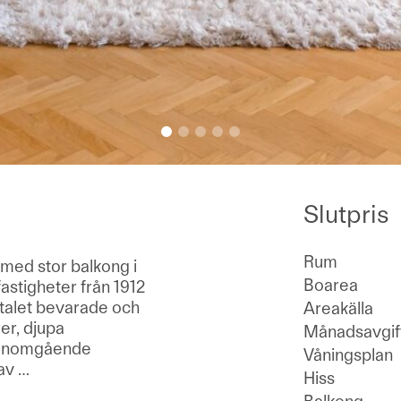
Slutpris
Rum
 med stor balkong i
Boarea
astigheter från 1912
rtalet bevarade och
Areakälla
er, djupa
Månadsavgif
 genomgående
Våningsplan
 av
…
Hiss