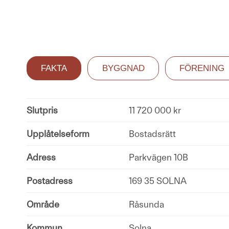
FAKTA
BYGGNAD
FÖRENING
Slutpris
11 720 000 kr
Upplåtelseform
Bostadsrätt
Adress
Parkvägen 10B
Postadress
169 35 SOLNA
Område
Råsunda
Kommun
Solna