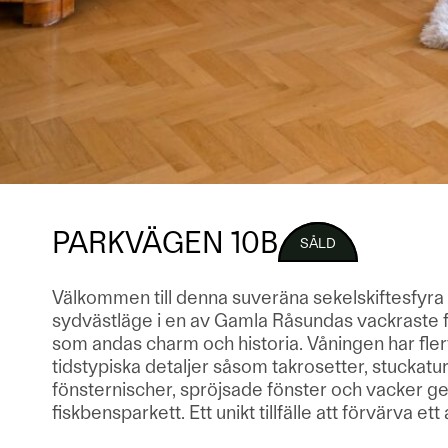
PARKVÄGEN 10B
SÅLD
Välkommen till denna suveräna sekelskiftesfyra
sydvästläge i en av Gamla Råsundas vackraste f
som andas charm och historia. Våningen har fle
tidstypiska detaljer såsom takrosetter, stuckatur
fönsternischer, spröjsade fönster och vacker
fiskbensparkett. Ett unikt tillfälle att förvärva ett