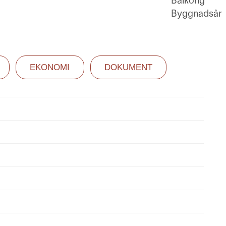
Balkong
Byggnadsår
EKONOMI
DOKUMENT