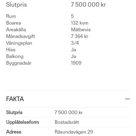
Slutpris
7 500 000 kr
Rum
5
Boarea
132 kvm
Areakälla
Mätbevis
Månadsavgift
7 364 kr
Våningsplan
3/4
Hiss
Ja
Balkong
Ja
Byggnadsår
1909
FAKTA
Slutpris
7 500 000 kr
Upplåtelseform
Bostadsrätt
Adress
Råsundavägen 29