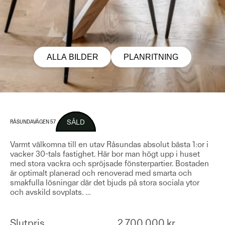
ALLA BILDER
PLANRITNING
SÅLD
RÅSUNDAVÄGEN 57
Varmt välkomna till en utav Råsundas absolut bästa 1:or i
vacker 30-tals fastighet. Här bor man högt upp i huset
med stora vackra och spröjsade fönsterpartier. Bostaden
är optimalt planerad och renoverad med smarta och
smakfulla lösningar där det bjuds på stora sociala ytor
och avskild sovplats.
…
Slutpris
2 700 000 kr