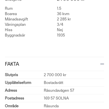
Rum
1.5
Boarea
36 kvm
Månadsavgift
2 285 kr
Våningsplan
3/4
Hiss
Nej
Byggnadsår
1935
FAKTA
Slutpris
2 700 000 kr
Upplåtelseform
Bostadsrätt
Adress
Råsundavägen 57
Postadress
169 57 SOLNA
Område
Råsunda