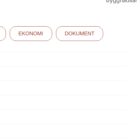
Byggnadsår
EKONOMI
DOKUMENT