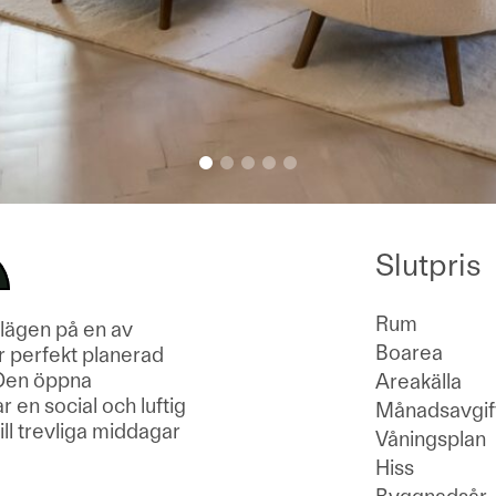
Slutpris
Rum
lägen på en av
Boarea
r perfekt planerad
 Den öppna
Areakälla
en social och luftig
Månadsavgif
ll trevliga middagar
Våningsplan
Hiss