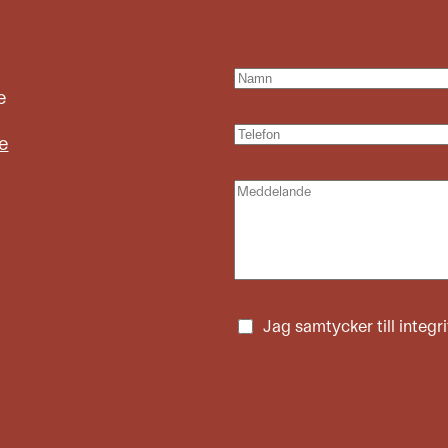
e
e
Jag samtycker till
integr