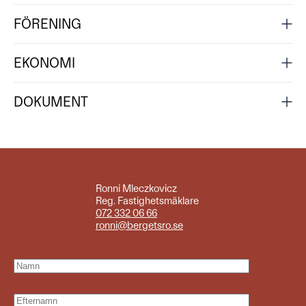
FÖRENING
EKONOMI
DOKUMENT
Ronni Mleczkovicz
Reg. Fastighetsmäklare
072 332 06 66
ronni@bergetsro.se