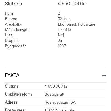
Slutpris
4 650 000 kr
Rum
2
Boarea
32 kvm
Areakälla
Ekonomisk Förvaltare
Månadsavgift
1 738 kr
Hiss
Nej
Uteplats
Ja
Byggnadsår
1907
FAKTA
Slutpris
4 650 000 kr
Upplåtelseform
Bostadsrätt
Adress
Roslagsgatan 15A
Postadress
113 55 Stockholm