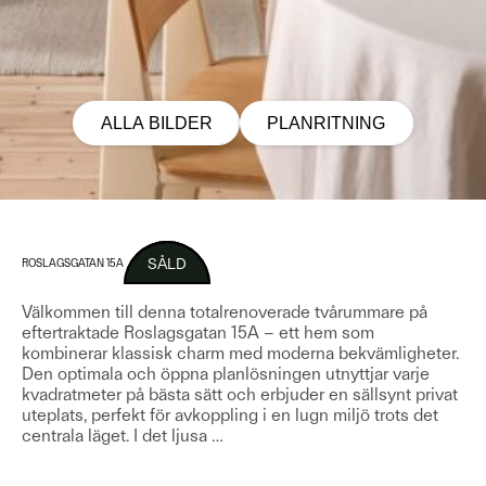
ALLA BILDER
PLANRITNING
SÅLD
ROSLAGSGATAN 15A
Välkommen till denna totalrenoverade tvårummare på
eftertraktade Roslagsgatan 15A – ett hem som
kombinerar klassisk charm med moderna bekvämligheter.
Den optimala och öppna planlösningen utnyttjar varje
kvadratmeter på bästa sätt och erbjuder en sällsynt privat
uteplats, perfekt för avkoppling i en lugn miljö trots det
centrala läget. I det ljusa
…