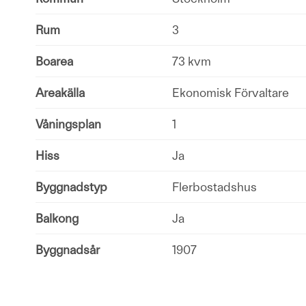
Rum
3
Boarea
73 kvm
Areakälla
Ekonomisk Förvaltare
Våningsplan
1
Hiss
Ja
Byggnadstyp
Flerbostadshus
Balkong
Ja
Byggnadsår
1907