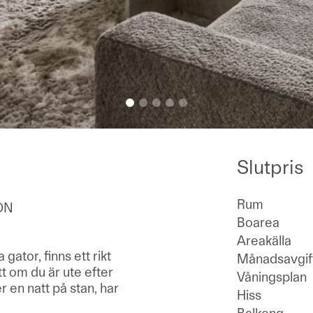
Slutpris
Rum
ON
Boarea
Areakälla
ator, finns ett rikt
Månadsavgif
t om du är ute efter
Våningsplan
 en natt på stan, har
Hiss