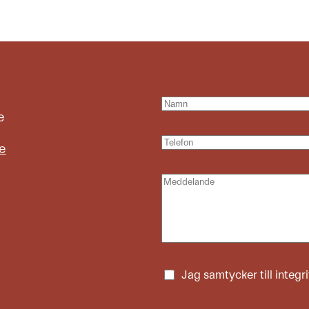
e
e
Jag samtycker till
integr