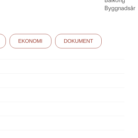
Balkong
Byggnadsår
EKONOMI
DOKUMENT