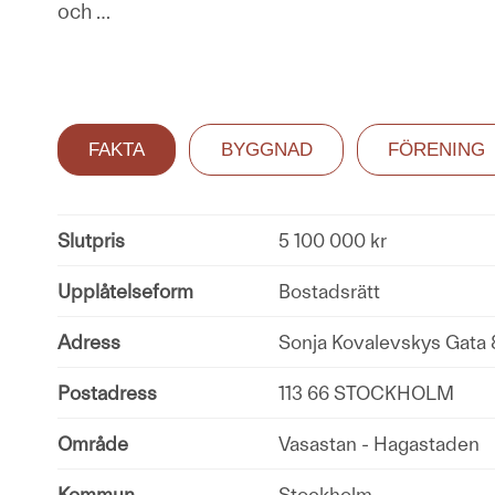
och
…
FAKTA
BYGGNAD
FÖRENING
Slutpris
5 100 000 kr
Upplåtelseform
Bostadsrätt
Adress
Sonja Kovalevskys Gata 
Postadress
113 66 STOCKHOLM
Område
Vasastan - Hagastaden
Kommun
Stockholm