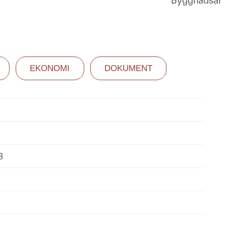
Byggnadsår
EKONOMI
DOKUMENT
8