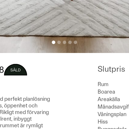
Slutpris
8
SÅLD
Rum
Boarea
d perfekt planlösning
Areakälla
us, öppenhet och
Månadsavgif
 Rikligt med förvaring
Våningsplan
ilrent, inbyggt
Hiss
gsrummet är rymligt