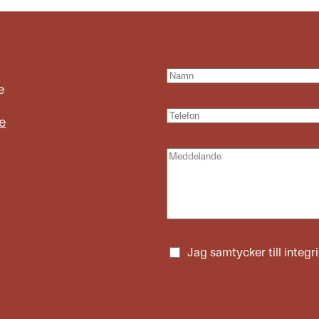
e
e
Jag samtycker till
integr