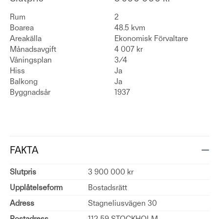
Rum
2
Boarea
48.5 kvm
Areakälla
Ekonomisk Förvaltare
Månadsavgift
4 007 kr
Våningsplan
3/4
Hiss
Ja
Balkong
Ja
Byggnadsår
1937
FAKTA
Slutpris
3 900 000 kr
Upplåtelseform
Bostadsrätt
Adress
Stagneliusvägen 30
Postadress
112 59 STOCKHOLM