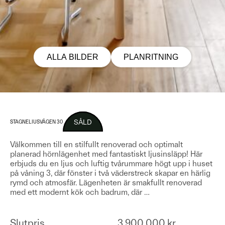
ALLA BILDER
PLANRITNING
SÅLD
STAGNELIUSVÄGEN 30
Välkommen till en stilfullt renoverad och optimalt
planerad hörnlägenhet med fantastiskt ljusinsläpp! Här
erbjuds du en ljus och luftig tvårummare högt upp i huset
på våning 3, där fönster i två väderstreck skapar en härlig
rymd och atmosfär. Lägenheten är smakfullt renoverad
med ett modernt kök och badrum, där
…
Slutpris
3 900 000 kr