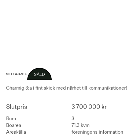
SÅLD
STORGATAN 56
Charmig 3:a i fint skick med närhet till kommunikationer!
Slutpris
3 700 000 kr
Rum
3
Boarea
71.3 kvm
Areakälla
föreningens information