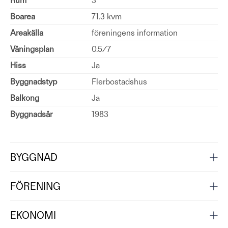
Rum
3
Boarea
71.3 kvm
Areakälla
föreningens information
Våningsplan
0.5/7
Hiss
Ja
Byggnadstyp
Flerbostadshus
Balkong
Ja
Byggnadsår
1983
BYGGNAD
FÖRENING
EKONOMI