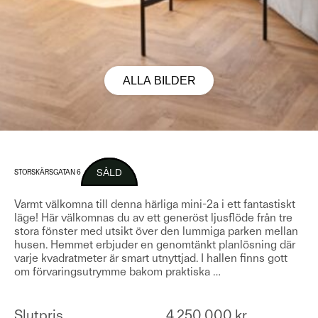
ALLA BILDER
SÅLD
STORSKÄRSGATAN 6
Varmt välkomna till denna härliga mini-2a i ett fantastiskt
läge! Här välkomnas du av ett generöst ljusflöde från tre
stora fönster med utsikt över den lummiga parken mellan
husen. Hemmet erbjuder en genomtänkt planlösning där
varje kvadratmeter är smart utnyttjad. I hallen finns gott
om förvaringsutrymme bakom praktiska
…
Slutpris
4 250 000 kr