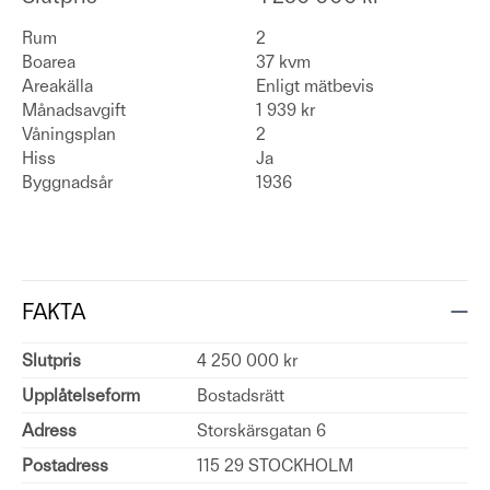
Rum
2
Boarea
37 kvm
Areakälla
Enligt mätbevis
Månadsavgift
1 939 kr
Våningsplan
2
Hiss
Ja
Byggnadsår
1936
FAKTA
Slutpris
4 250 000 kr
Upplåtelseform
Bostadsrätt
Adress
Storskärsgatan 6
Postadress
115 29 STOCKHOLM