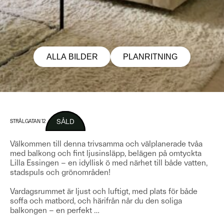
ALLA BILDER
PLANRITNING
SÅLD
STRÅLGATAN 12
Välkommen till denna trivsamma och välplanerade tvåa
med balkong och fint ljusinsläpp, belägen på omtyckta
Lilla Essingen – en idyllisk ö med närhet till både vatten,
stadspuls och grönområden!
Vardagsrummet är ljust och luftigt, med plats för både
soffa och matbord, och härifrån når du den soliga
balkongen – en perfekt
…