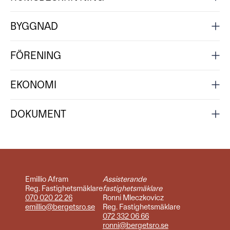
BYGGNAD
FÖRENING
EKONOMI
DOKUMENT
Emillio Afram
Assisterande
Reg. Fastighetsmäklare
fastighetsmäklare
070 020 22 26
Ronni Mleczkovicz
emillio@bergetsro.se
Reg. Fastighetsmäklare
072 332 06 66
ronni@bergetsro.se